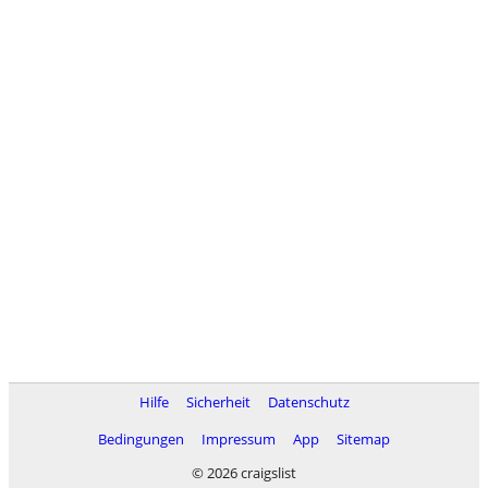
Hilfe
Sicherheit
Datenschutz
Bedingungen
Impressum
App
Sitemap
© 2026 craigslist