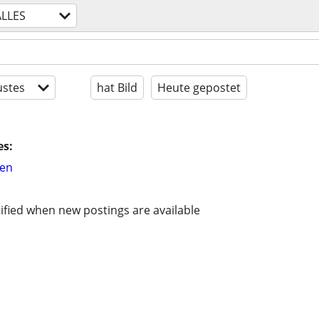
ALLES
stes
hat Bild
Heute gepostet
es:
hen
ified when new postings are available