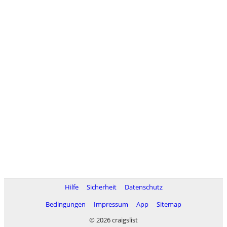
Hilfe
Sicherheit
Datenschutz
Bedingungen
Impressum
App
Sitemap
© 2026 craigslist