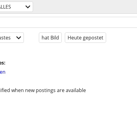
ALLES
stes
hat Bild
Heute gepostet
es:
hen
ified when new postings are available