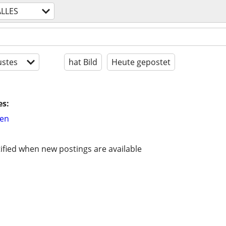
ALLES
stes
hat Bild
Heute gepostet
es:
hen
ified when new postings are available