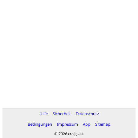
Hilfe
Sicherheit
Datenschutz
Bedingungen
Impressum
App
Sitemap
© 2026 craigslist